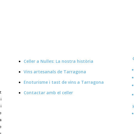
Celler a Nulles: La nostra història
Vins artesanals de Tarragona
Enoturisme i tast de vins a Tarragona
t
Contactar amb el celler
i
i
e
a
e
s