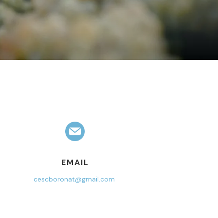
EMAIL
cescboronat@gmail.com