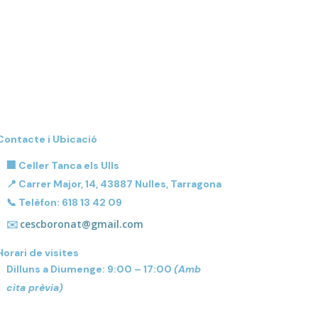
Contacte i Ubicació
🏢
Celler Tanca els Ulls
📍 Carrer Major, 14, 43887 Nulles, Tarragona
📞 Telèfon: 618 13 42 09
cescboronat@gmail.com
✉️
Horari de visites
Dilluns a Diumenge: 9:00 – 17:00
(Amb
cita prèvia)