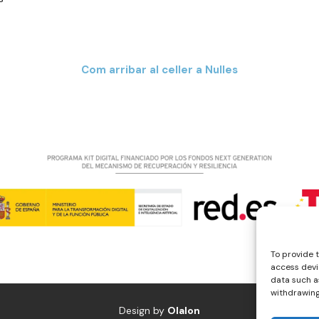
Com arribar al celler a Nulles
To provide 
access devi
data such as
withdrawing
Design by
Olalon