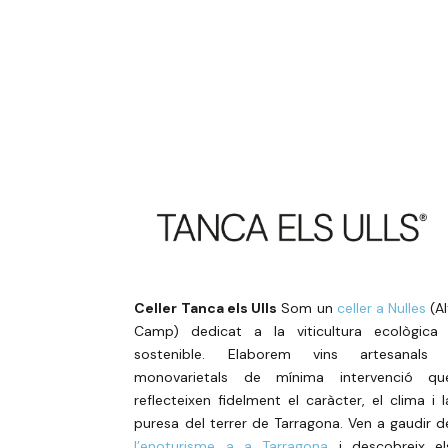
Celler Tanca els Ulls
Som un
celler a Nulles
(Al
Camp) dedicat a la viticultura ecològica 
sostenible. Elaborem vins artesanals 
monovarietals de mínima intervenció qu
reflecteixen fidelment el caràcter, el clima i l
puresa del terrer de Tarragona. Ven a gaudir d
l’enoturisme a a Tarragona
i descobreix el