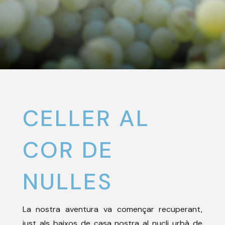
CELLER AL
COR DE
NULLES
La nostra aventura va començar recuperant,
just als baixos de casa nostra al nucli urbà de