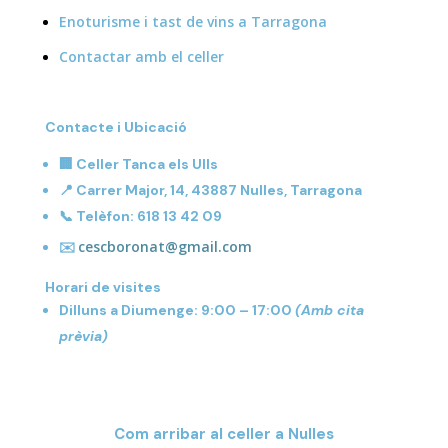
Enoturisme i tast de vins a Tarragona
Contactar amb el celler
Contacte i Ubicació
🏢
Celler Tanca els Ulls
📍 Carrer Major, 14, 43887 Nulles, Tarragona
📞 Telèfon: 618 13 42 09
cescboronat@gmail.com
✉️
Horari de visites
Dilluns a Diumenge: 9:00 – 17:00
(Amb cita
prèvia)
Com arribar al celler a Nulles