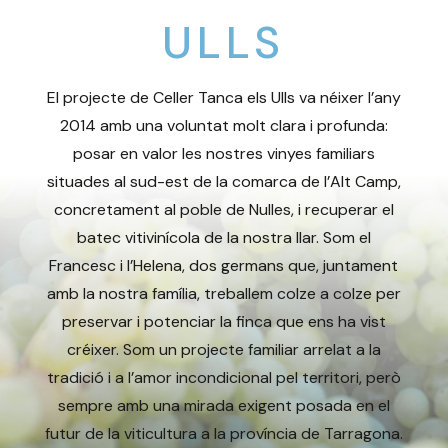
ULLS
El projecte de Celler Tanca els Ulls va néixer l’any
2014 amb una voluntat molt clara i profunda:
posar en valor les nostres vinyes familiars
situades al sud-est de la comarca de l’Alt Camp,
concretament al poble de Nulles, i recuperar el
batec vitivinícola de la nostra llar. Som el
Francesc i l’Helena, dos germans que, juntament
amb la nostra família, treballem colze a colze per
preservar i potenciar la finca que ens ha vist
créixer. Som un projecte familiar arrelat a la
tradició i a l’amor incondicional pel territori, però
sempre amb una mirada exigent posada en el
futur de la viticultura a la província de Tarragona.