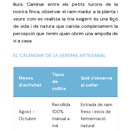
lliure. Caminar entre els petits turons de la
nostra finca, observar el raïm madur a la planta i
veure com es realitza la tria exigent és una lliçó
de vida i de natura que canvia completament la
percepció que tenim quan obrim una ampolla de
vi a casa.
EL CALENDARI DE LA VEREMA ARTESANAL
Tipus
Mesos
Què s'observa
de
d'activitat
al celler
collita
Recollida
Entrada de raïm
Agost -
100%
fresc i inicis de
Octubre
manual a
fermentació
mà
natural