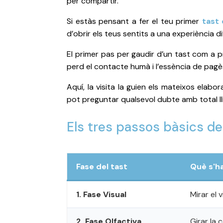
per compartir.
Si estàs pensant a fer el teu primer
tast 
d’obrir els teus sentits a una experiència dif
El primer pas per gaudir d’un tast com a pri
perd el contacte humà i l’essència de pagès.
Aquí, la visita la guien els mateixos elabo
pot preguntar qualsevol dubte amb total llib
Els tres passos bàsics del
Fase del tast
Què s'ha
1. Fase Visual
Mirar el 
2. Fase Olfactiva
Girar la