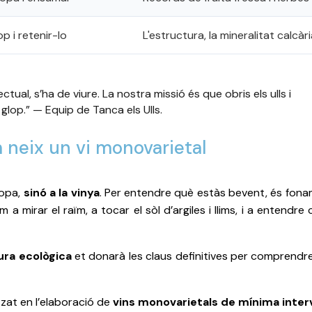
op i retenir-lo
L'estructura, la mineralitat calcàri
ectual, s’ha de viure. La nostra missió és que obris els ulls i
 glop.” — Equip de Tanca els Ulls.
m neix un vi monovarietal
copa,
sinó a la vinya
. Per entendre què estàs bevent, és fonam
a mirar el raïm, a tocar el sòl d’argiles i llims, i a entendre
tura ecològica
et donarà les claus definitives per comprendre, 
zat en l’elaboració de
vins monovarietals de mínima inter