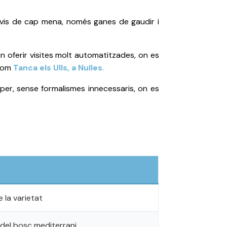
evis de cap mena, només ganes de gaudir i
len oferir visites molt automatitzades, on es
 com
Tanca els Ulls, a Nulles.
roper, sense formalismes innecessaris, on es
e la varietat
 del bosc mediterrani