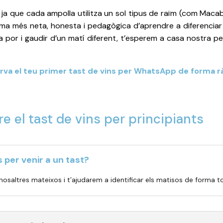
, ja que cada ampolla utilitza un sol tipus de raïm (com Macabeu
forma més neta, honesta i pedagògica d’aprendre a diferencia
 la por i gaudir d’un matí diferent, t’esperem a casa nostra p
rva el teu primer tast de vins per WhatsApp de forma r
 el tast de vins per principiants
 per venir a un tast?
 nosaltres mateixos i t’ajudarem a identificar els matisos de forma tot