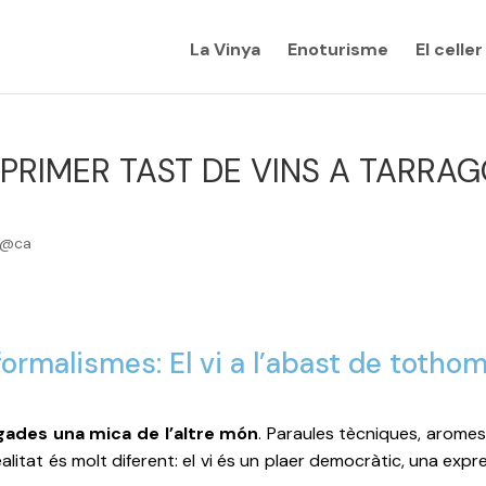
La Vinya
Enoturisme
El celler
PRIMER TAST DE VINS A TARRAG
 @ca
ormalismes: El vi a l’abast de totho
gades una mica de l’altre món
. Paraules tècniques, aromes
litat és molt diferent: el vi és un plaer democràtic, una expr