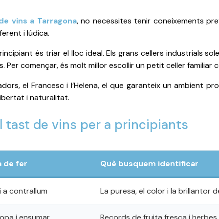
de vins a Tarragona
, no necessites tenir coneixements pr
erent i lúdica.
ncipiant és triar el lloc ideal. Els grans cellers industrials so
 Per començar, és molt millor escollir un petit celler familiar
radors, el Francesc i l’Helena, el que garanteix un ambient p
ertat i naturalitat.
 tast de vins per a principiants
 de fer
Què busquem identificar
vi a contrallum
La puresa, el color i la brillantor d
 copa i ensumar
Records de fruita fresca i herbes