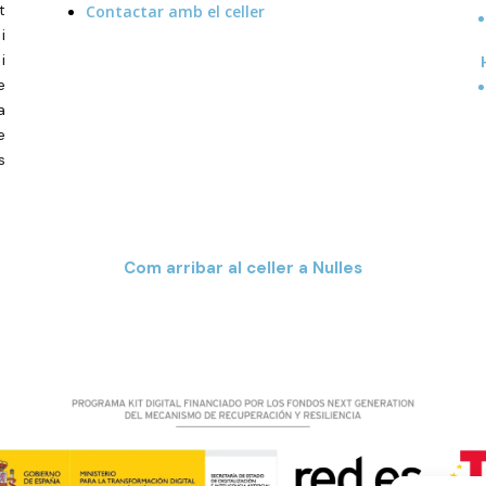
t
Contactar amb el celler
i
i
e
a
e
s
Com arribar al celler a Nulles