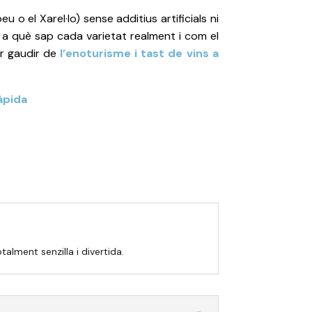
 o el Xarel·lo) sense additius artificials ni
r a què sap cada varietat realment i com el
er gaudir de
l’enoturisme i tast de vins a
àpida
alment senzilla i divertida.