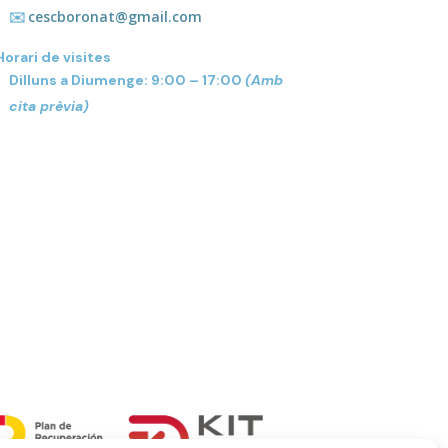
cescboronat@gmail.com
✉️
Horari de visites
Dilluns a Diumenge: 9:00 – 17:00
(Amb
cita prèvia)