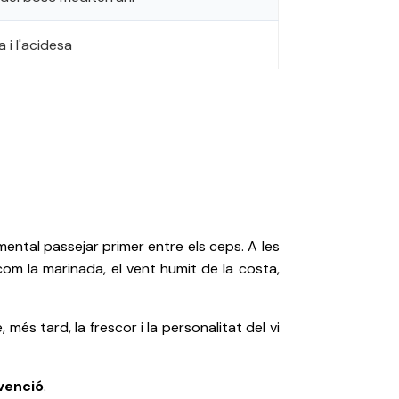
a i l'acidesa
ental passejar primer entre els ceps. A les
 com la marinada, el vent humit de la costa,
més tard, la frescor i la personalitat del vi
venció
.